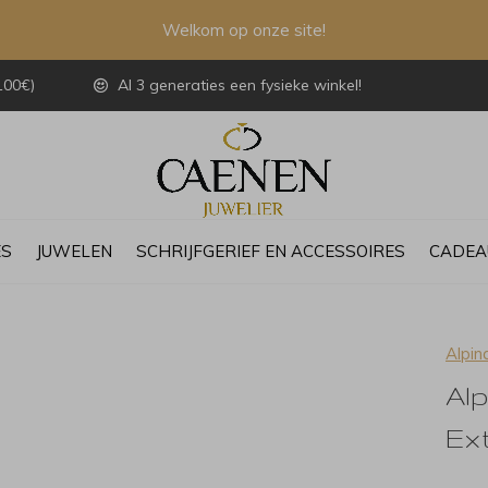
Welkom op onze site!
100€)
Al 3 generaties een fysieke winkel!
ES
JUWELEN
SCHRIJFGERIEF EN ACCESSOIRES
CADEA
Alpin
Alp
Ex