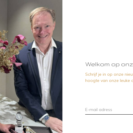
ST WIJZERPLAAT
Welkom op onz
Schrijf je in op onze ni
hoogte van onze leuke a
WIT LICHTGEVENDE BEHANDELING
NWIJZERS GEVULD MET WITTE LICHTGEVENDE
DE DRIEHOEK