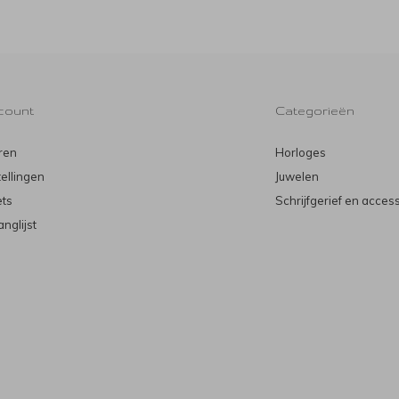
count
Categorieën
ren
Horloges
tellingen
Juwelen
ets
Schrijfgerief en acces
anglijst