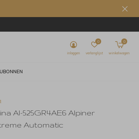
0
0
inloggen
verlanglijst
winkelwagen
UBONNEN
a
ina Al-525GR4AE6 Alpiner
treme Automatic