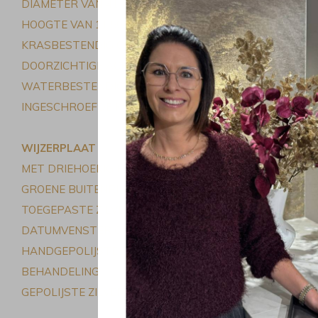
DIAMETER VAN 41 MM
HOOGTE VAN 11,50 MM
KRASBESTENDIG CONVEX SAFFIERGLAS
DOORZICHTIGE ACHTERKANT VAN DE KAST
WATERBESTENDIG TOT 20 ATM/200 M/660 FT
INGESCHROEFDE KRONEN EN ACHTERKANT VAN DE KA
WIJZERPLAAT
MET DRIEHOEKIG PATROON
GROENE BUITENRING MET WITTE MARKERINGEN
TOEGEPASTE ZILVERKLEURIGE INDEXEN GEVULD MET 
DATUMVENSTER OP 3 UUR
HANDGEPOLIJSTE ZILVERKLEURIGE UREN- EN MINUTE
BEHANDELING
GEPOLIJSTE ZILVERKLEURIGE SECONDEWIJZER MET RO