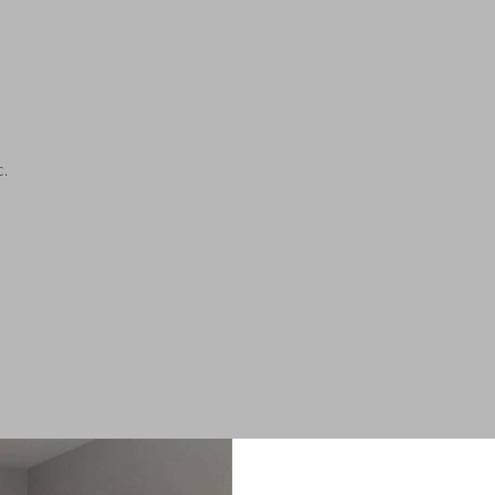
.
GE KAST