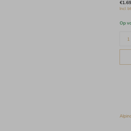
€1.6
Incl. b
Op v
Alpin