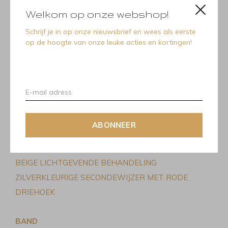
KAST VAN HUNTER
Welkom op onze webshop!
WATERBESTENDIG TOT 3ATM/30M/100FT
Schrijf je in op onze nieuwsbrief en wees als eerste
op de hoogte van onze leuke acties en kortingen!
WIJZERPLAAT
BLAUWE WIJZERPLAAT, BEIGE MINUTEN EN
SECONDEN GRADATIE NAAR BUITEN, BEIGE 24 UUR
GRADATIE NAAR BINNEN
TOEGEPASTE ZILVEREN KLEUR ARABISCHE CIJFERS
MET BEIGE LICHTGEVENDE BEHANDELING
ABONNEER
DATUMVENSTER OP 3 UUR
ZILVERKLEURIGE UREN- EN MINUTENWIJZERS MET
BEIGE LICHTGEVENDE BEHANDELING
ZILVERKLEURIGE SECONDEWIJZER MET RODE
DRIEHOEK
BAND