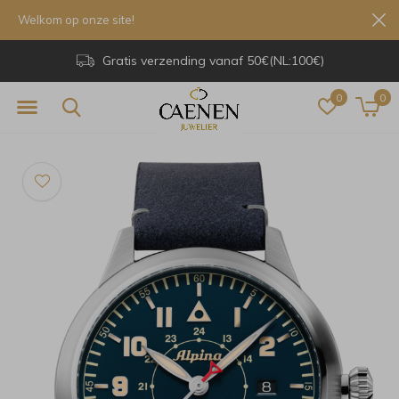
Welkom op onze site!
Gratis verzending vanaf 50€(NL:100€)
0
0