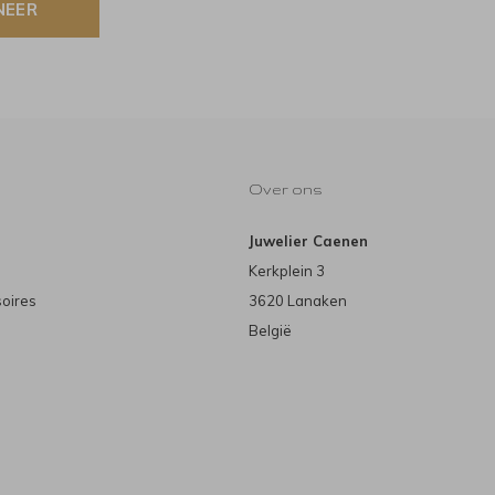
NEER
Over ons
Juwelier Caenen
Kerkplein 3
soires
3620 Lanaken
België