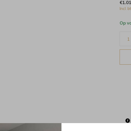
€1.0
Incl. b
Op v