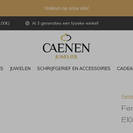
Welkom op onze site!
100€)
Al 3 generaties een fysieke winkel!
ES
JUWELEN
SCHRIJFGERIEF EN ACCESSOIRES
CADEA
Femm
Fe
E10