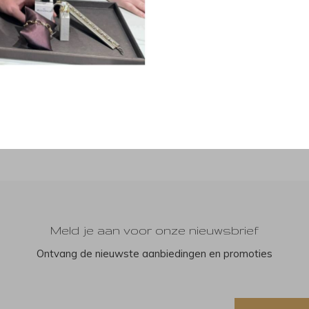
Meld je aan voor onze nieuwsbrief
Ontvang de nieuwste aanbiedingen en promoties