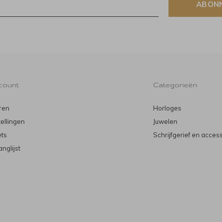
ABON
count
Categorieën
ren
Horloges
tellingen
Juwelen
ets
Schrijfgerief en acces
anglijst