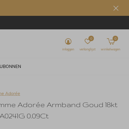
0
0
inloggen
verlanglijst
winkelwagen
UBONNEN
e Adorée
mme Adorée Armband Goud 18kt
A0241G 0.09Ct