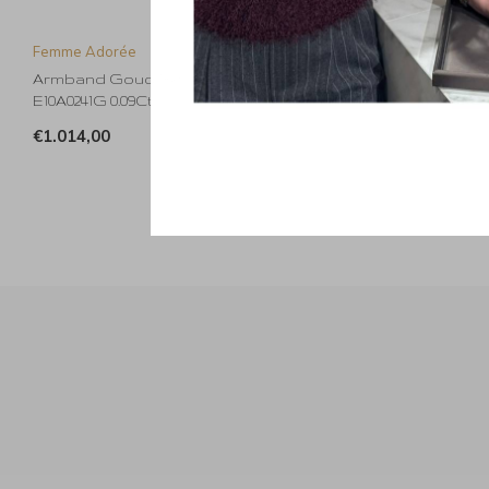
Femme Adorée
Armband Goud 18kt
E10A0241G 0.09Ct
€1.014,00