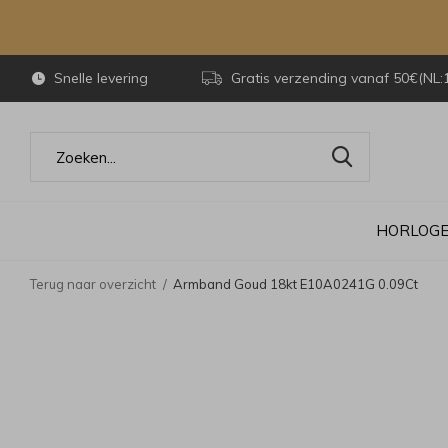
Snelle levering
Gratis verzending vanaf 50€(NL:
HORLOG
Terug naar overzicht
Armband Goud 18kt E10A0241G 0.09Ct