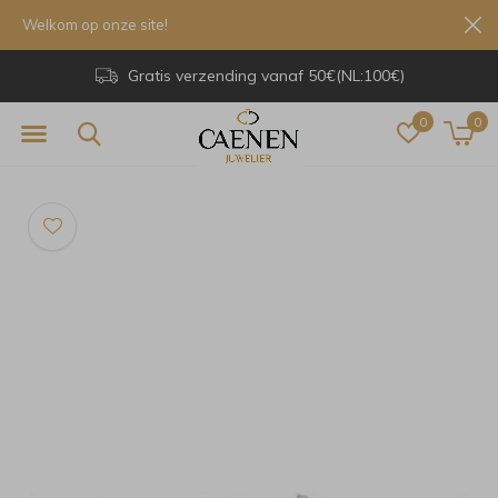
Welkom op onze site!
Gratis verzending vanaf 50€(NL:100€)
0
0