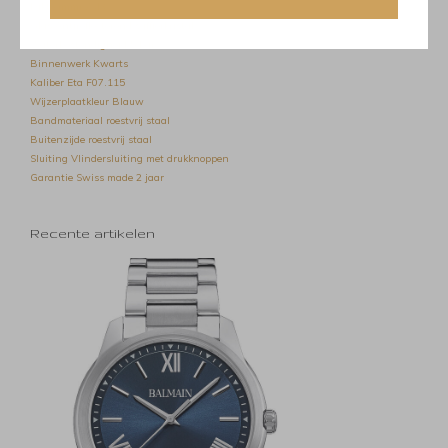
Dikte (mm)
7.43
Glas
Antireflecterend saffierkristal
Waterbestendigheid
5 bar
Binnenwerk
Kwarts
Kaliber
Eta F07.115
Wijzerplaatkleur
Blauw
Bandmateriaal
roestvrij staal
Buitenzijde
roestvrij staal
Sluiting
Vlindersluiting met drukknoppen
Garantie
Swiss made 2 jaar
Recente artikelen