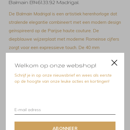
Balmain B1461.33.92 Madrigal.
De Balmain Madrigal is een artistiek herenhorloge dat
stralende elegantie combineert met een modern design
geïnspireerd op de Parijse haute couture. De
diepblauwe wijzerplaat met moderne Romeinse cijfers
zorgt voor een expressieve touch. De 40 mm
roestvrijstalen kast met een sierlijke 7,43 mm profiel en
bijpassende band bieden dagelijkse verfijning. Dit
Welkom op onze webshop!
Swiss Made horloge is voorzien van saffierkristalglas.
Schrijf je in op onze nieuwsbrief en wees als eerste
op de hoogte van onze leuke acties en kortingen!
Type Heren
Kast
roestvrij staal
Vorm van de kast Rond
Gewicht
114 gram
Kastmaat
40,00
ABONNEER