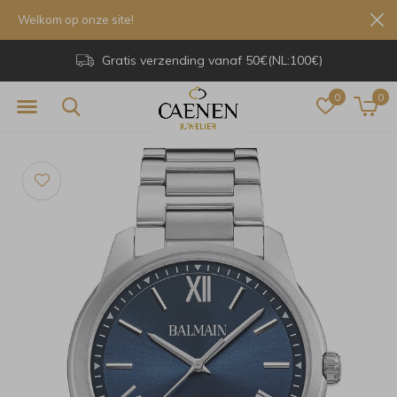
Welkom op onze site!
Gratis verzending vanaf 50€(NL:100€)
0
0