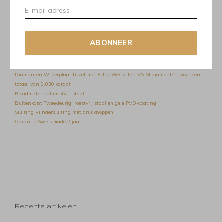
Kastmaat
34,00
Dikte (mm)
6,80
Glas
Saffierkristal
Waterbestendigheid
5 bar
ABONNEER
Binnenwerk
Kwarts
Kaliber
ETA F05.115
Wijzerplaatkleur
Geel
Diamanten
Wijzerplaat bezet met 8 Top Wesselton VS-SI diamanten, voor een
totaal van 0,030 karaat
Bandmateriaal
roestvrij staal
Buitenkant
Tweekleurig, roestvrij staal en gele PVD-coating
Sluiting
Vlindersluiting met drukknoppen
Garantie
Swiss made 2 jaar
Recente artikelen