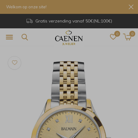
Welkom op onze site!
Gratis verzending vanaf 50€(NL:100€)
0
0