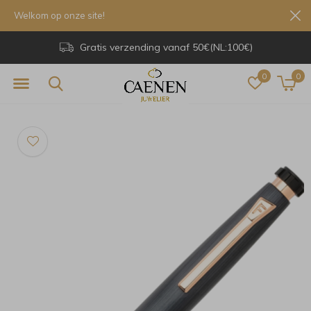
Welkom op onze site!
Gratis verzending vanaf 50€(NL:100€)
0
0