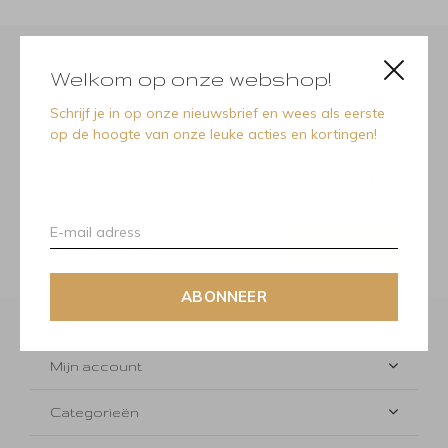
Welkom op onze webshop!
Meld je aan voor onze
Schrijf je in op onze nieuwsbrief en wees als eerste
op de hoogte van onze leuke acties en kortingen!
nieuwsbrief
Ontvang de nieuwste aanbiedingen en promoties
ABONNEER
ABONNEER
Klantenservice
Mijn account
Categorieën