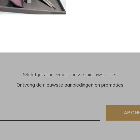
Meld je aan voor onze nieuwsbrief
Ontvang de nieuwste aanbiedingen en promoties
ABON