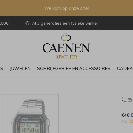
Welkom op onze site!
100€)
Al 3 generaties een fysieke winkel!
ES
JUWELEN
SCHRIJFGERIEF EN ACCESSOIRES
CADEA
Ca
€40,
Incl. b