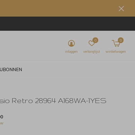
0
0
inloggen
verlanglijst
winkelwagen
UBONNEN
sio Retro 28964 A168WA-1YES
00
tw