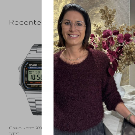
Recente artikelen
Casio Retro 28964 A168WA-
1YES