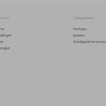
count
Categorieën
ren
Horloges
tellingen
Juwelen
ets
Schrijfgerief en acces
anglijst