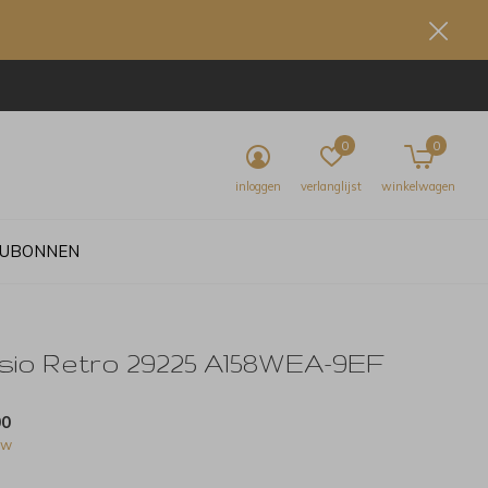
0
0
inloggen
verlanglijst
winkelwagen
UBONNEN
sio Retro 29225 A158WEA-9EF
00
tw