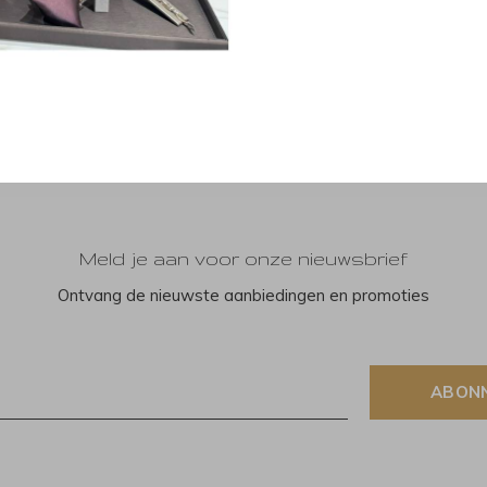
Meld je aan voor onze nieuwsbrief
Ontvang de nieuwste aanbiedingen en promoties
ABON