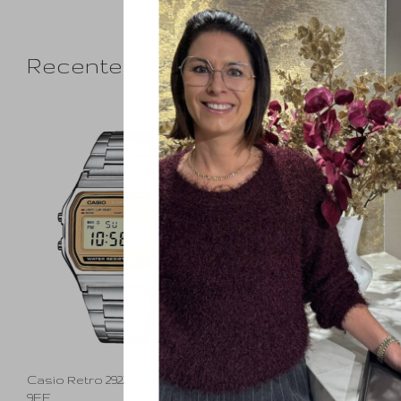
Recente artikelen
Casio Retro 29225 A158WEA-
9EF