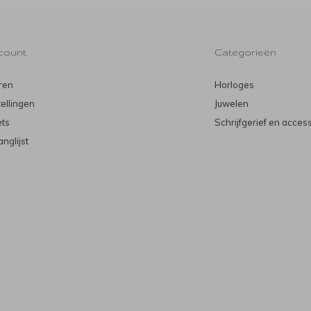
count
Categorieën
ren
Horloges
tellingen
Juwelen
ets
Schrijfgerief en acces
anglijst