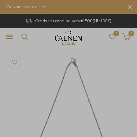
Welkom op onze site!
Gratis verzending vanaf 50€(NL:100€)
0
0