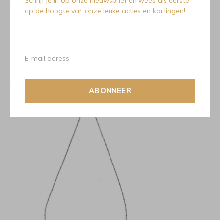
Schrijf je in op onze nieuwsbrief en wees als eerste
Chimento Bamboo Classic 1G02648ZZ5450
op de hoogte van onze leuke acties en kortingen!
Collier.
Wit goud 18kt 45cm.
Recente artikelen
ABONNEER