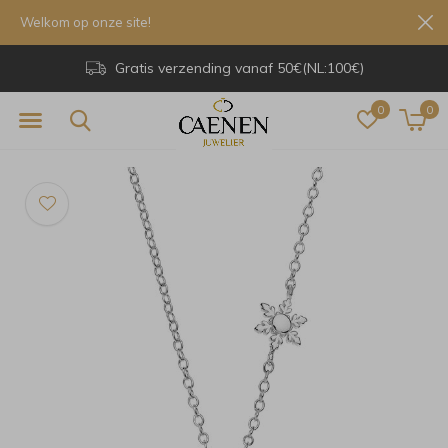
Welkom op onze site!
Gratis verzending vanaf 50€(NL:100€)
0
0