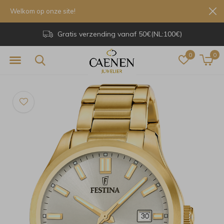
Welkom op onze site!
Gratis verzending vanaf 50€(NL:100€)
0
0