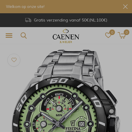
Welkom op onze site!
Gratis verzending vanaf 50€(NL:100€)
0
0