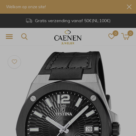
Welkom op onze site!
Gratis verzending vanaf 50€(NL:100€)
0
0