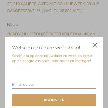
FC-310 KALIBER, AUTOMATISCH UURWERK. 38 UUR
GANGRESERVE, 26 JUWELEN, 28'800 ALT / H.
Kast:
ROSÉGOUD GEPOLIJST ROESTVRIJ STAAL. 40 MM
DOORSNEDE. DOORZICHTIGE
Welkom op onze webshop!
ACHTERKANT. CONVEX
SAFFIERGLAS. WATERBESTENDIG TOT 5 ATM.
Schrijf je in op onze nieuwsbrief en wees als eerste
op de hoogte van onze leuke acties en kortingen!
WIJZERPLAAT:
ZILVERKLEURIGE WIJZERPLAAT, GUILLOCHÉ
VERSIERING EN ROSÉGOUD VERGULDE ROMEINSE
CIJFERINDEXEN. MET DE HAND GEPOLIJSTE
ROSÉGOUDEN WIJZERS. HARTSLAGOPENING OM 12
ABONNEER
UUR.