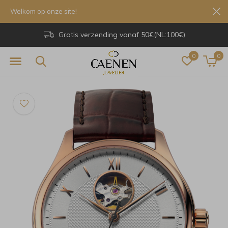
Welkom op onze site!
Gratis verzending vanaf 50€(NL:100€)
0
0