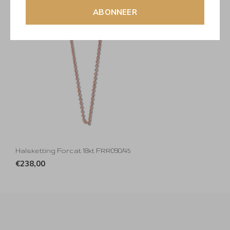
ABONNEER
Halsketting Forcat 18kt FRR090/45
€238,00