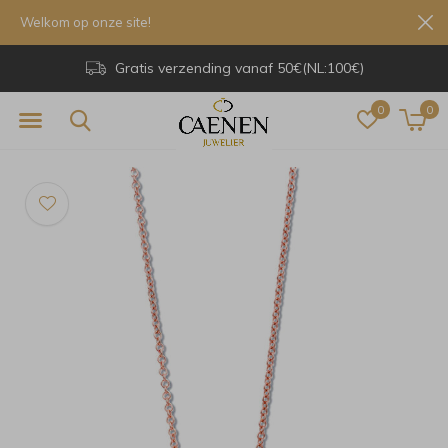
Welkom op onze site!
Gratis verzending vanaf 50€(NL:100€)
0
0