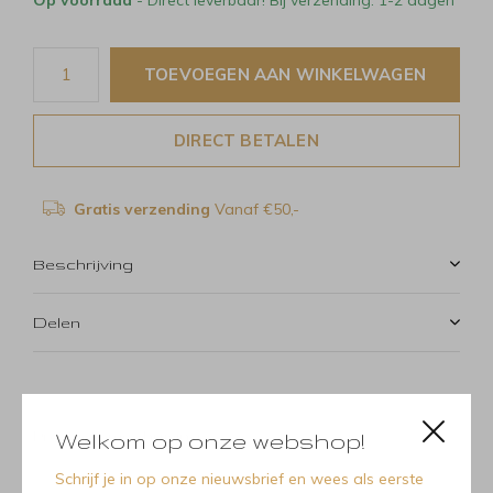
TOEVOEGEN AAN WINKELWAGEN
DIRECT BETALEN
Gratis verzending
Vanaf €50,-
Beschrijving
Delen
Productomschrijving
Welkom op onze webshop!
Schrijf je in op onze nieuwsbrief en wees als eerste