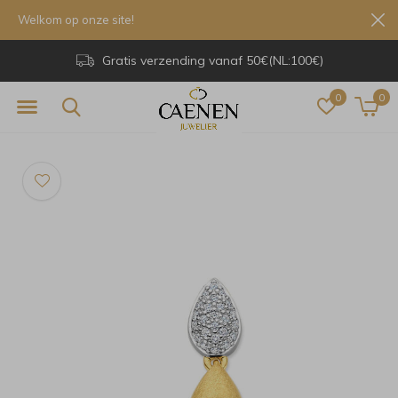
Welkom op onze site!
Gratis verzending vanaf 50€(NL:100€)
0
0