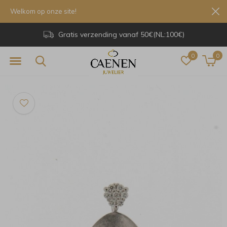
Welkom op onze site!
Gratis verzending vanaf 50€(NL:100€)
0
0