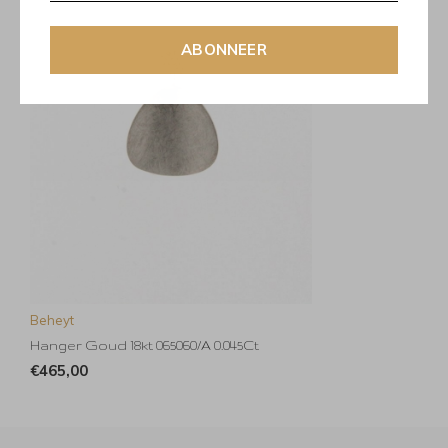
ABONNEER
Beheyt
Hanger Goud 18kt 065060/A 0.045Ct
€465,00