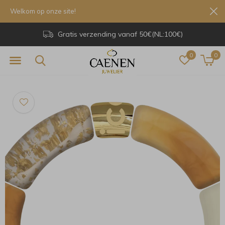
Welkom op onze site!
Gratis verzending vanaf 50€(NL:100€)
0
0