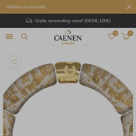
Welkom op onze site!
Gratis verzending vanaf 50€(NL:100€)
0
0