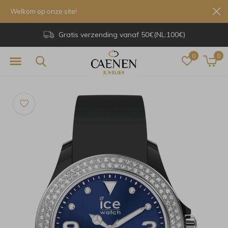
Welkom op onze site!
Gratis verzending vanaf 50€(NL:100€)
0
0