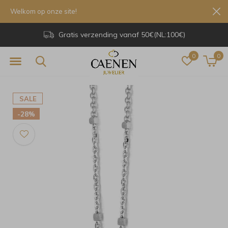
Welkom op onze site!
Gratis verzending vanaf 50€(NL:100€)
0
0
SALE
-28%