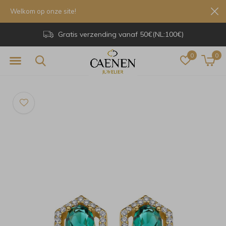
Welkom op onze site!
Gratis verzending vanaf 50€(NL:100€)
0
0