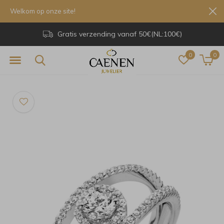
Welkom op onze site!
Gratis verzending vanaf 50€(NL:100€)
0
0