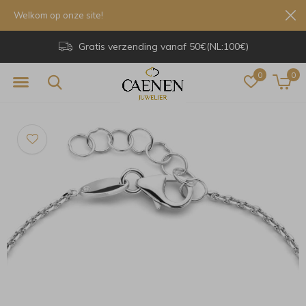
Welkom op onze site!
Gratis verzending vanaf 50€(NL:100€)
0
0