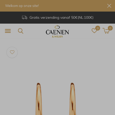
Welkom op onze site!
Gratis verzending vanaf 50€(NL:100€)
0
0