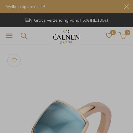
Welkom op onze site!
Gratis verzending vanaf 50€(NL:100€)
0
0