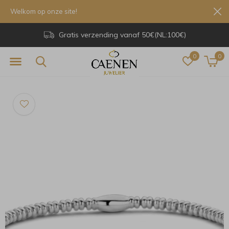
Welkom op onze site!
Gratis verzending vanaf 50€(NL:100€)
0
0