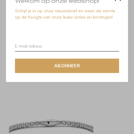
Welkom op onze webshop!
One More 058670 Armband Vulsini.
Schrijf je in op onze nieuwsbrief en wees als eerste
Vulsini armband (17,5 cm) in 18 Kt wit goud
op de hoogte van onze leuke acties en kortingen!
Product tags
One More 058670
(1)
ABONNEER
Recente artikelen