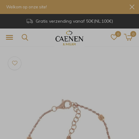
Welkom op onze site!
Gratis verzending vanaf 50€(NL:100€)
0
0