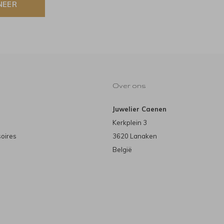
NEER
Over ons
Juwelier Caenen
Kerkplein 3
soires
3620 Lanaken
België