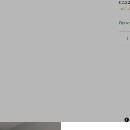
€2.3
Incl. b
Op v