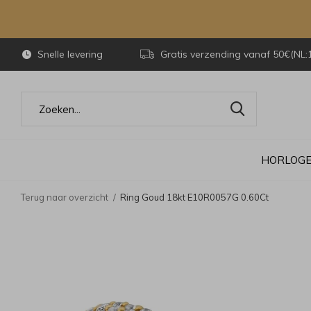
Snelle levering
Gratis verzending vanaf 50€(NL:
HORLOG
Terug naar overzicht
Ring Goud 18kt E10R0057G 0.60Ct