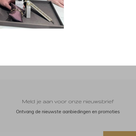
Meld je aan voor onze nieuwsbrief
Ontvang de nieuwste aanbiedingen en promoties