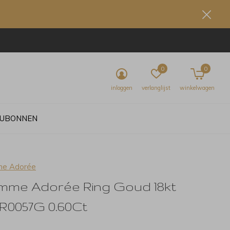
0
0
inloggen
verlanglijst
winkelwagen
UBONNEN
e Adorée
mme Adorée Ring Goud 18kt
0R0057G 0.60Ct