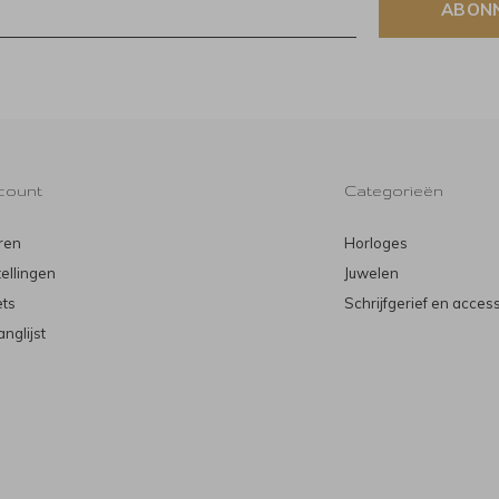
ABON
count
Categorieën
ren
Horloges
tellingen
Juwelen
ets
Schrijfgerief en acces
anglijst