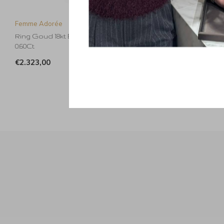
Femme Adorée
Ring Goud 18kt E10R0057G
0.60Ct
€2.323,00