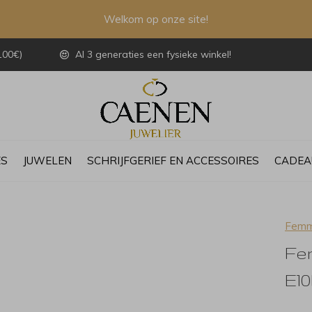
Welkom op onze site!
100€)
Al 3 generaties een fysieke winkel!
ES
JUWELEN
SCHRIJFGERIEF EN ACCESSOIRES
CADEA
Femm
Fe
E1