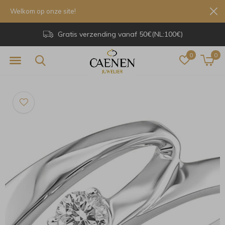
Welkom op onze site!
Gratis verzending vanaf 50€(NL:100€)
0
0