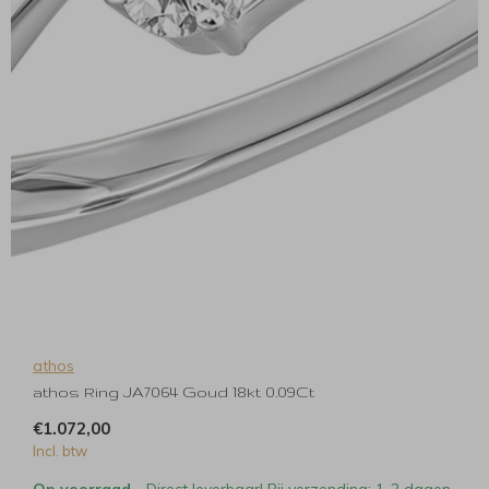
athos
athos Ring JA7064 Goud 18kt 0.09Ct
€1.072,00
Incl. btw
Op voorraad
- Direct leverbaar! Bij verzending: 1-2 dagen