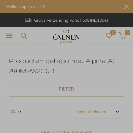
Welkom op onze site!
Gratis verzending vanaf 50€(NL:100€)
0
0
Producten getagd met Alpina AL-
240MPW2C6B
FILTER
Seen 0 of the 0 products