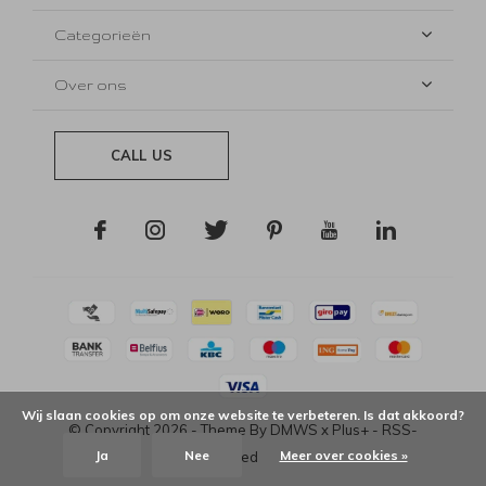
Categorieën
Over ons
CALL US
Wij slaan cookies op om onze website te verbeteren. Is dat akkoord?
© Copyright
2026
- Theme By
DMWS
x
Plus+
-
RSS-
Ja
Nee
Meer over cookies »
feed