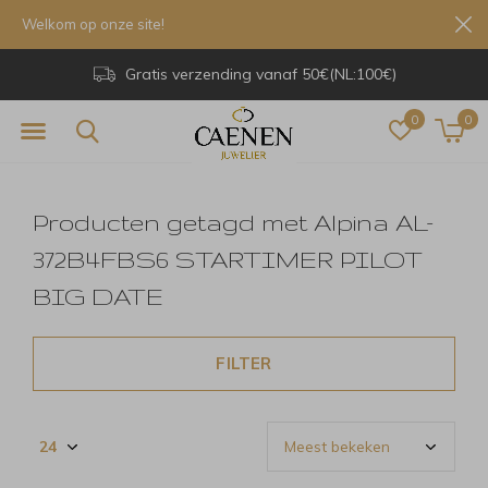
Welkom op onze site!
Gratis verzending vanaf 50€(NL:100€)
0
0
Producten getagd met Alpina AL-
372B4FBS6 STARTIMER PILOT
BIG DATE
FILTER