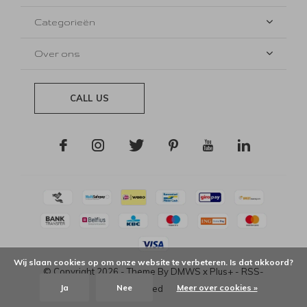
Categorieën
Over ons
CALL US
Wij slaan cookies op om onze website te verbeteren. Is dat akkoord?
© Copyright
2026
- Theme By
DMWS
x
Plus+
-
RSS-
Ja
Nee
Meer over cookies »
feed