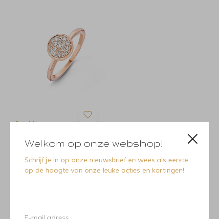
One More
One More One More
Welkom op onze webshop!
91GB09/A Ring Vulsini
€2.445,00
Schrijf je in op onze nieuwsbrief en wees als eerste
Incl. btw
op de hoogte van onze leuke acties en kortingen!
Seen 1 of the 1 products