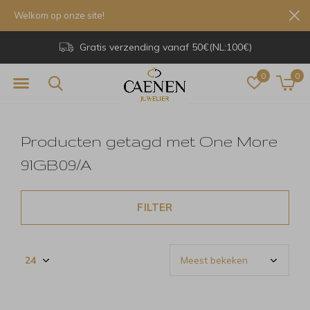
Welkom op onze site!
Gratis verzending vanaf 50€(NL:100€)
0
0
Producten getagd met One More
91GB09/A
FILTER