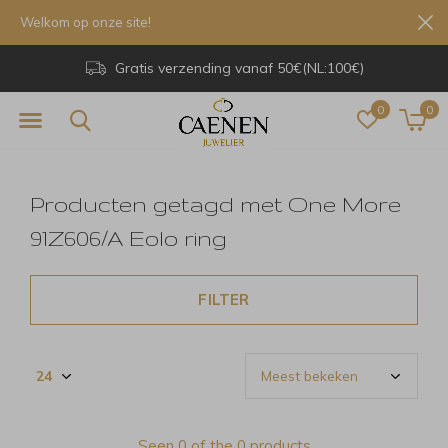
Welkom op onze site!
Gratis verzending vanaf 50€(NL:100€)
0
0
Producten getagd met One More
91Z606/A Eolo ring
FILTER
Seen 0 of the 0 products