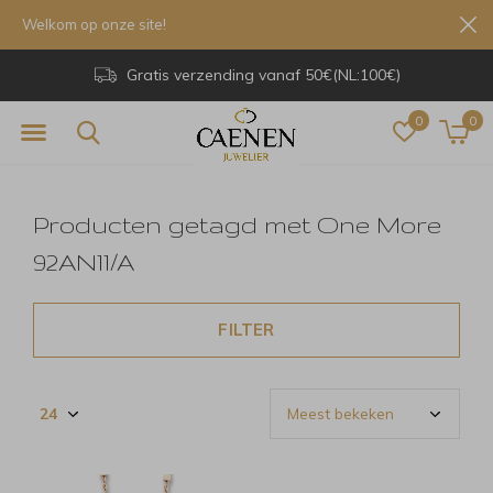
Welkom op onze site!
Gratis verzending vanaf 50€(NL:100€)
0
0
Producten getagd met One More
92AN11/A
FILTER