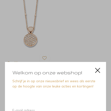
One More
One More One More
Welkom op onze webshop!
92AN11/A Hanger Vulsini
€2.445,00
Schrijf je in op onze nieuwsbrief en wees als eerste
Incl. btw
op de hoogte van onze leuke acties en kortingen!
Seen 1 of the 1 products