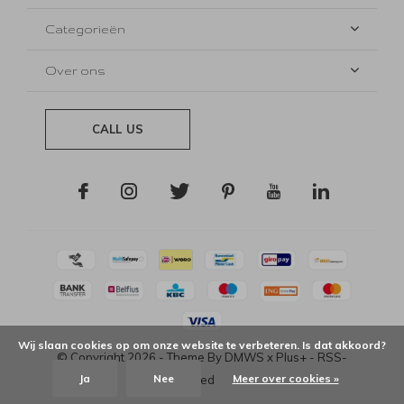
Categorieën
Over ons
CALL US
Wij slaan cookies op om onze website te verbeteren. Is dat akkoord?
© Copyright
2026
- Theme By
DMWS
x
Plus+
-
RSS-
Ja
Nee
Meer over cookies »
feed