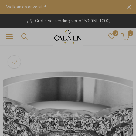
Welkom op onze site!
Gratis verzending vanaf 50€(NL:100€)
0
0