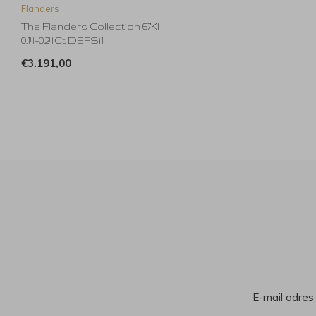
Flanders
The Flanders Collection 67Kl
0.14+0.24Ct DEFSi1
€3.191,00