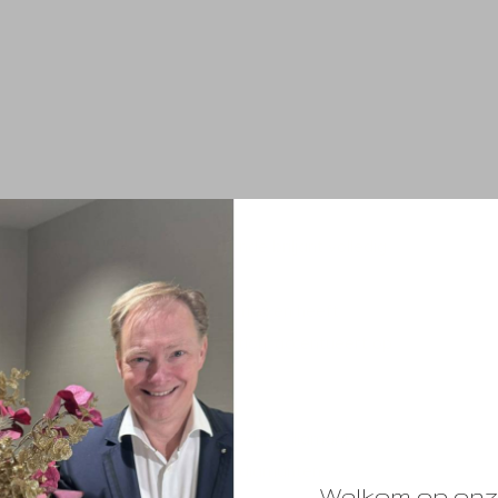
 dat de basisstructuur van een ronde briljant volledig
ige vorm.
pvormen in vurigheid en schittering en heeft
creatie van de Flanders Collection, accentueert op
s Cut”.
stikeerde diamantzettechniek. Iedere diamant
te harmonie met de omringende diamanten.
Welkom op onz