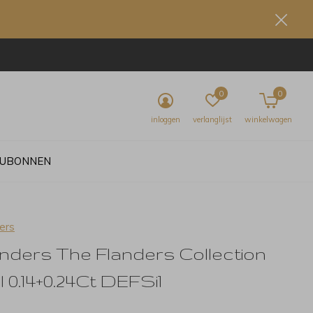
0
0
inloggen
verlanglijst
winkelwagen
UBONNEN
ers
anders The Flanders Collection
l 0.14+0.24Ct DEFSi1