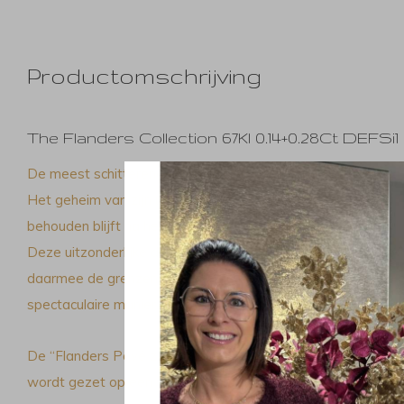
Productomschrijving
The Flanders Collection 67Kl 0.14+0.28Ct DEFSi1
De meest schitterende diamant ter wereld, de Flanders Cut.
Het geheim van zijn uitzonderlijke schittering ligt in het feit
behouden blijft na het slijpen van de diamant in zijn achtzijd
Deze uitzonderlijke diamant overtreft de meeste diamantslij
daarmee de grenzen van de diamantschittering verlegd. Elke 
spectaculaire manier deze totale schittering van de “Flander
De “Flanders Pavé zetting” is de nieuwste en meest gesofi
wordt gezet op een symmetrisch perfecte wijze in comple