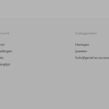
count
Categorieën
ren
Horloges
tellingen
Juwelen
ets
Schrijfgerief en acces
anglijst