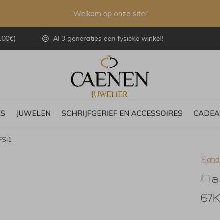
Welkom op onze site!
100€)
Al 3 generaties een fysieke winkel!
ES
JUWELEN
SCHRIJFGERIEF EN ACCESSOIRES
CADEA
FSi1
Fland
Fl
67K