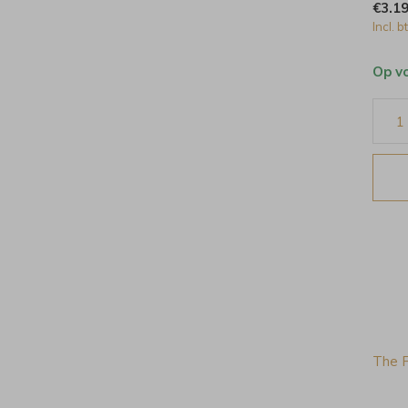
€3.1
Incl. b
Op v
The F