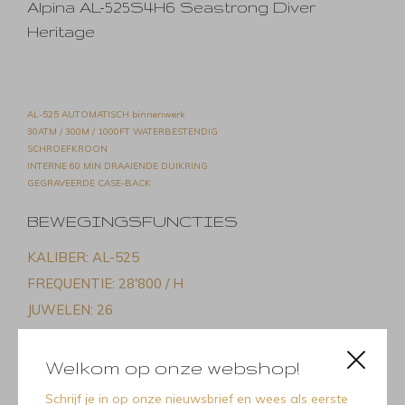
Alpina AL-525S4H6 Seastrong Diver
Heritage
AL-525 AUTOMATISCH binnenwerk
30ATM / 300M / 1000FT WATERBESTENDIG
SCHROEFKROON
INTERNE 60 MIN DRAAIENDE DUIKRING
GEGRAVEERDE CASE-BACK
BEWEGINGSFUNCTIES
KALIBER: AL-525
FREQUENTIE: 28'800 / H
JUWELEN: 26
OPWINDEN: AUTOMATISCH
VERMOGENSRESERVE: 38
Welkom op onze webshop!
UUR THEMA: UREN, MINUTEN, SECONDEN, DATUM
Schrijf je in op onze nieuwsbrief en wees als eerste