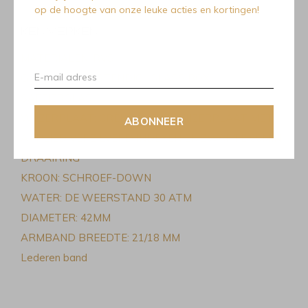
op de hoogte van onze leuke acties en kortingen!
KENMERKEN
MATERIALEN: RVS
GLAS: KRASBESTENDIG “GLASS BOX”
SAFFIERGLAS
WIJZERPLAAT: CRÈME KLEUR WIJZERPLAAT MET
ABONNEER
APPLIED VERZILVERD INDEXEN EN ZWARTE 60MIN
DRAAIRING
KROON: SCHROEF-DOWN
WATER: DE WEERSTAND 30 ATM
DIAMETER: 42MM
ARMBAND BREEDTE: 21/18 MM
Lederen band