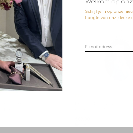
Welkom op onz
Schrijf je in op onze ni
hoogte van onze leuke a
Disney
sney Juweeltje Zilver
Disney Disney Juweeltje Zi
RJL-B
C902674SRCL-15
€89,00
Incl. btw