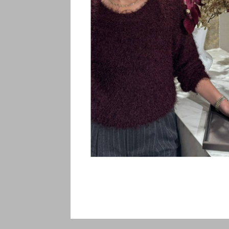
Disney
Disney Di
C902676S
€89,00
Incl. btw