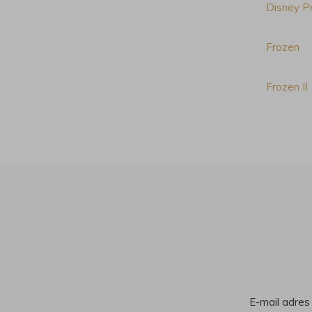
Disney P
Frozen
Frozen II