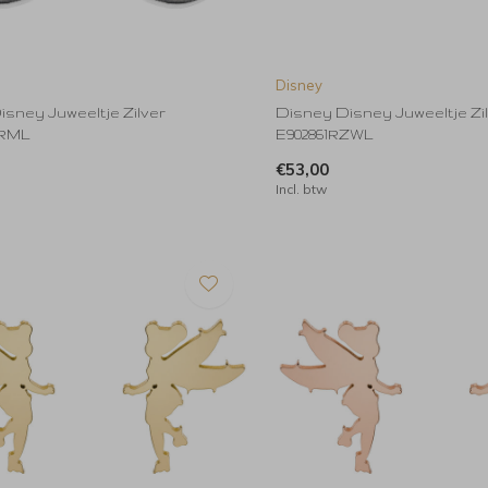
Disney
sney Juweeltje Zilver
Disney Disney Juweeltje Zi
SRML
E902861RZWL
€53,00
Incl. btw