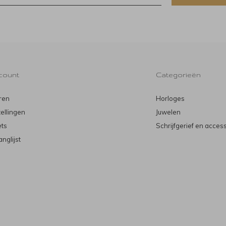
count
Categorieën
ren
Horloges
tellingen
Juwelen
ets
Schrijfgerief en acces
anglijst