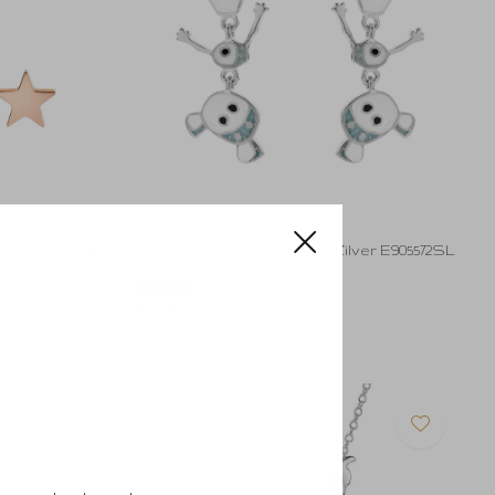
Disney
aal S600148PL
Disney Disney Juweeltje Zilver E905572SL
€69,00
Incl. btw