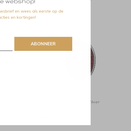
e webshop!
euwsbrief en wees als eerste op de
cties en kortingen!
ABONNEER
Disney
lver
Disney Disney Juweeltje Zilver
C902673RAL-B
€89,00
Incl. btw