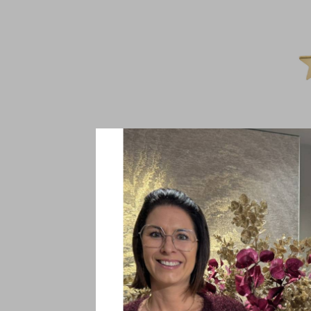
Disney
Disney D
E600177P
€32,00
Incl. btw