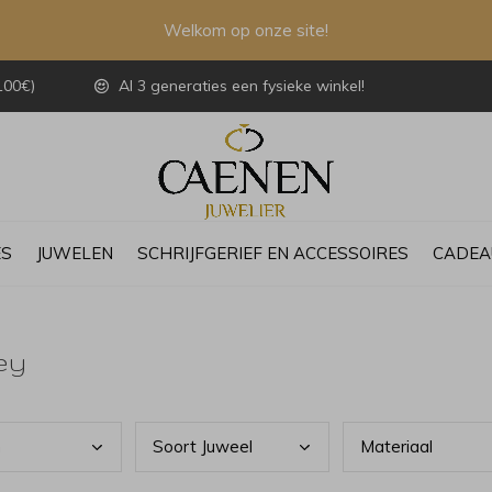
Welkom op onze site!
100€)
Al 3 generaties een fysieke winkel!
ES
JUWELEN
SCHRIJFGERIEF EN ACCESSOIRES
CADEA
ey
n
Soor
t Juweel
Mate
riaal