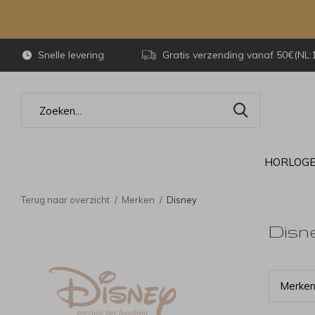
Snelle levering
Gratis verzending vanaf 50€(NL:
HORLOG
Terug naar overzicht
Merken
Disney
Disn
Merk
e