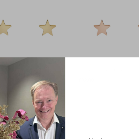
Disney
isney Juweeltje Staal
Disney Disney Juweeltje St
RWL
€32,00
Incl. btw