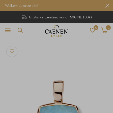
Welkom op onze site!
Gratis verzending vanaf 50€(NL:100€)
0
0