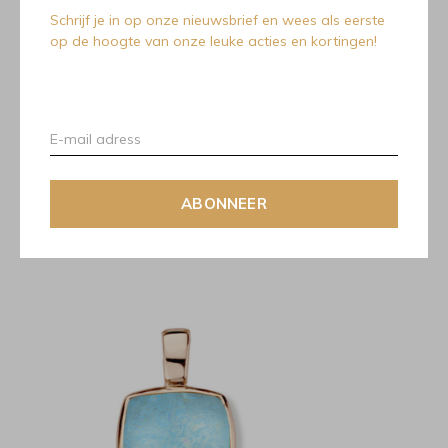
One More 052797/Y2 Hanger Pantelleria.
Schrijf je in op onze nieuwsbrief en wees als eerste
op de hoogte van onze leuke acties en kortingen!
Pantelleria hanger in 18 Kt rosé goud gezet met kwarts
op amazoniet.
1 Kwarts + amazoniet (behandeld)
2.5 ct.
ABONNEER
Recente artikelen