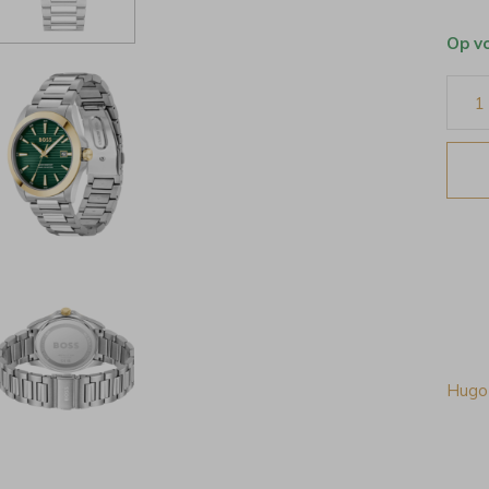
Op v
Hugo