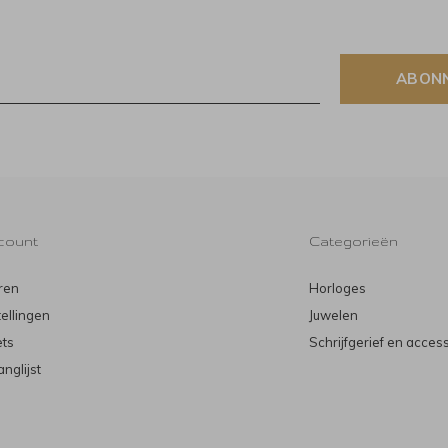
ABON
count
Categorieën
ren
Horloges
tellingen
Juwelen
ets
Schrijfgerief en acces
anglijst