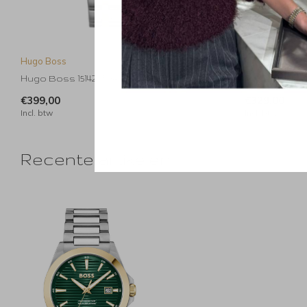
Hugo Boss
Hugo Boss
Hugo Boss 1514247 Skytraveller
Hugo Boss 15
€399,00
€329,00
Incl. btw
Incl. btw
Recente artikelen