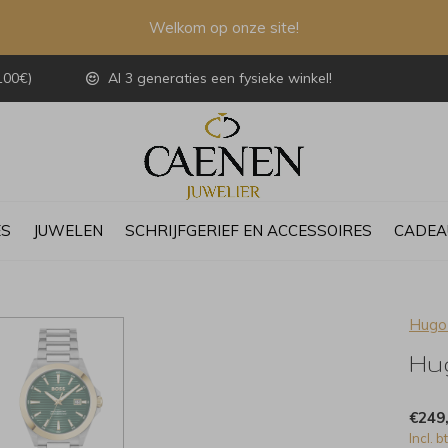
Welkom op onze site!
100€)
Al 3 generaties een fysieke winkel!
ES
JUWELEN
SCHRIJFGERIEF EN ACCESSOIRES
CADEA
Hugo
Hu
€249
Incl. b