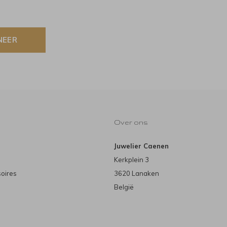
NEER
Over ons
Juwelier Caenen
Kerkplein 3
soires
3620 Lanaken
België