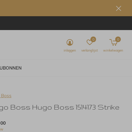
0
0
inloggen
verlanglijst
winkelwagen
UBONNEN
 Boss
go Boss Hugo Boss 1514173 Strike
,00
tw