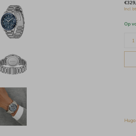
€329
Incl. b
Op v
Hugo