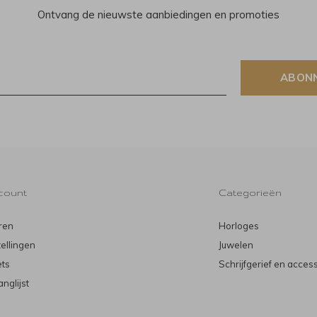
Ontvang de nieuwste aanbiedingen en promoties
ABON
count
Categorieën
ren
Horloges
tellingen
Juwelen
ets
Schrijfgerief en acces
anglijst