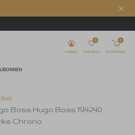
0
0
inloggen
verlanglijst
winkelwagen
UBONNEN
 Boss
go Boss Hugo Boss 1514240
rike Chrono