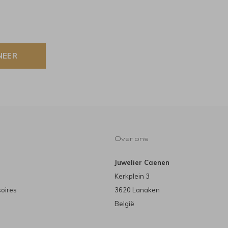
NEER
Over ons
Juwelier Caenen
Kerkplein 3
soires
3620 Lanaken
België