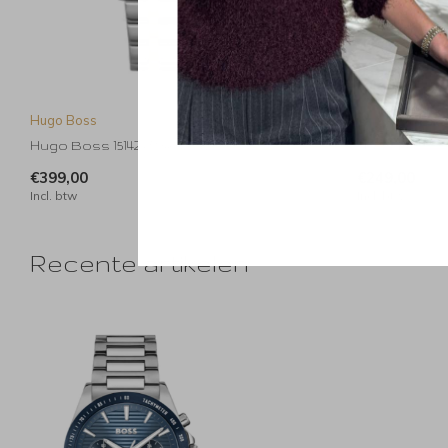
Hugo Boss
Hugo Boss
Hugo Boss 1514247 Skytraveller
Hugo Boss 151
€399,00
€249,00
Incl. btw
Incl. btw
Recente artikelen