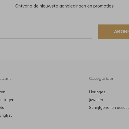
Ontvang de nieuwste aanbiedingen en promoties
ABON
count
Categorieën
ren
Horloges
tellingen
Juwelen
ets
Schrijfgerief en acces
anglijst