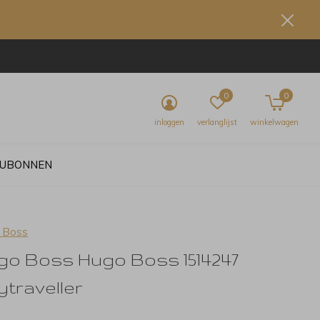
0
0
inloggen
verlanglijst
winkelwagen
UBONNEN
 Boss
go Boss Hugo Boss 1514247
traveller