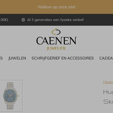
Welkom op onze site!
100€)
Al 3 generaties een fysieke winkel!
ES
JUWELEN
SCHRIJFGERIEF EN ACCESSOIRES
CADEA
Hugo
Hu
Sky