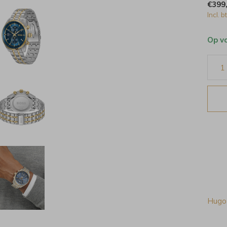
€399
Incl. b
Op v
Hugo 