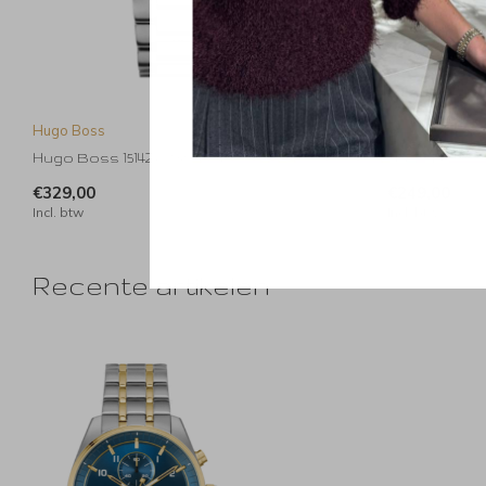
Hugo Boss
Hugo Boss
Hugo Boss 1514240 Strike Chrono
Hugo Boss 151
€329,00
€249,00
Incl. btw
Incl. btw
Recente artikelen