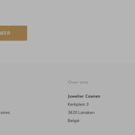
NEER
Over ons
Juwelier Caenen
Kerkplein 3
soires
3620 Lanaken
België